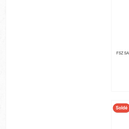
FSZ SA
Soldé