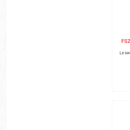
FSZ
Le sw