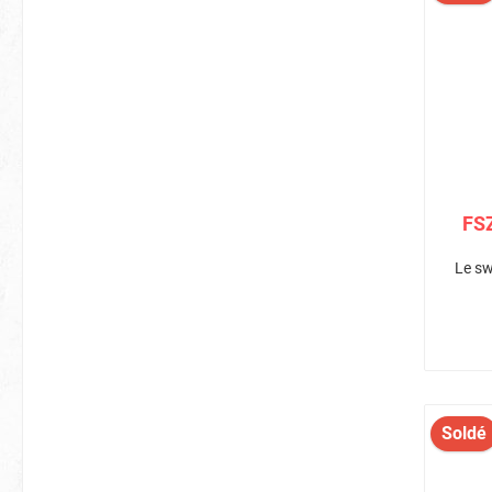
FS
Le sw
Soldé