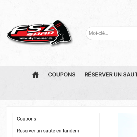
COUPONS
RÉSERVER UN SAU
Coupons saut en tandem
Réserver un saute en tandem
Skydive Saar article
Billets de saut
Coupons f
Ticket Pa
Batteries
Coupons
Altimétre
Audible A
Réserver un saute en tandem