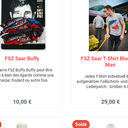
FSZ Saar Buffy
FSZ Saar T-Shirt Bl
Man
arre FSZ Buffy.Buffy peut être
sé à bien des égards comme une
Jedes T-Shirt individuell
harpe, foulard ou autre fois.
aufgenähten Fallschirm- und
Lederpatch - Größen S
10,00 €
29,00 €
Soldé