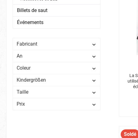
Billets de saut
Événements
Fabricant
An
Coleur
La S
Kindergrößen
utili
éc
Taille
Prix
Soldé