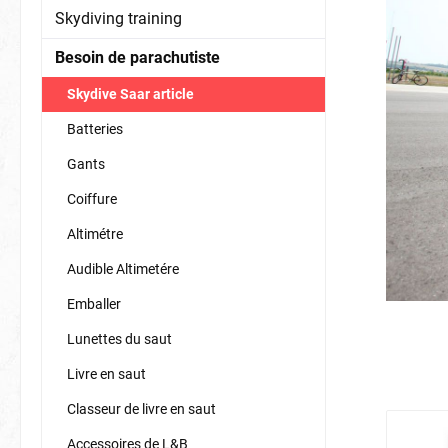
Livre en saut
Classeur d
Skydiving training
Besoin de parachutiste
Skydive Saar article
Batteries
Gants
Coiffure
Altimétre
Audible Altimetére
Emballer
Lunettes du saut
Livre en saut
Classeur de livre en saut
Accessoires de L&B