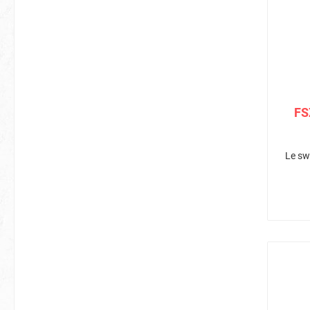
FS
Le sw