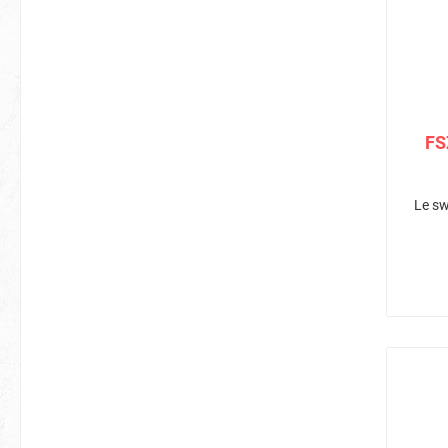
FS
Le sw