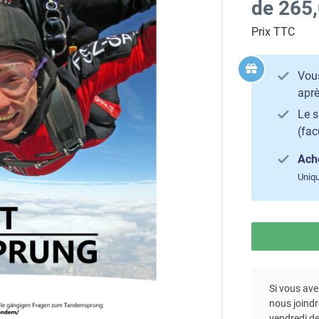
de 265,
Prix TTC
Vous
aprè
Le s
(fac
Ache
Uniq
Si vous av
nous joindr
vendredi de