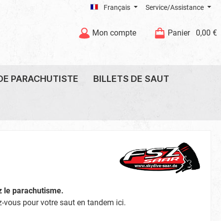
Français
Service/Assistance
Mon compte
Panier
0,00 €
DE PARACHUTISTE
BILLETS DE SAUT
 saut
Gutschein prüfen & verlängern
Coiffure
Lunettes du saut
 le parachutisme.
-vous pour votre saut en tandem ici.