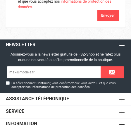
et que vous acceptez nos
informations de protection des
données
.
Envoyer
NEWSLETTER
Abonnez-vous à la newsletter gratuite de FSZ-Shop et ne ratez plus
aucune nouveauté ou offre promotionnelle de la boutique.
Adresse
e-
mail*
En sélectionnant Continuer, vous confirmez que vous avez lu et que vous
acceptez nos
informations de protection des données
.
ASSISTANCE TÉLÉPHONIQUE
SERVICE
INFORMATION