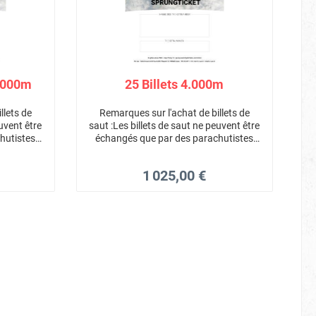
2.000m
25 Billets 4.000m
llets de
Remarques sur l'achat de billets de
euvent être
saut :Les billets de saut ne peuvent être
hutistes
échangés que par des parachutistes
aut sont
agréésTous les billets de saut sont
ursement
valables 3 ansAucun remboursement
1 025,00 €
illets de
des billets de sautTous les billets de
s car ils
saut ne sont pas transférables car ils
sont personnels