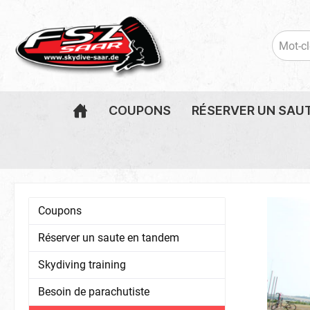
COUPONS
RÉSERVER UN SAU
Coupons saut en tandem
Réserver un saute en tandem
Skydive Saar article
Billets de saut
Coupons f
Ticket Pa
Batteries
Coupons
Altimétre
Audible A
Réserver un saute en tandem
Livre en saut
Classeur d
Skydiving training
Besoin de parachutiste