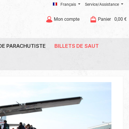
Français
Service/Assistance
Mon compte
Panier
0,00 €
DE PARACHUTISTE
BILLETS DE SAUT
 saut
Gutschein prüfen & verlängern
Coiffure
Lunettes du saut