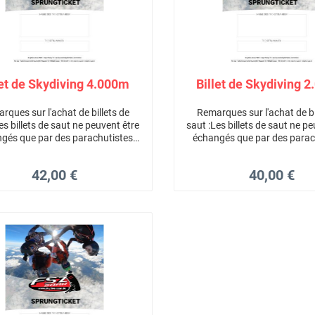
let de Skydiving 4.000m
Billet de Skydiving 
rques sur l'achat de billets de
Remarques sur l'achat de bi
es billets de saut ne peuvent être
saut :Les billets de saut ne p
gés que par des parachutistes
échangés que par des parac
ésTous les billets de saut sont
agréésTous les billets de s
les 3 ansAucun remboursement
valables 3 ansAucun rembo
42,00 €
40,00 €
illets de sautTous les billets de
des billets de sautTous les b
e sont pas transférables car ils
saut ne sont pas transférable
sont personnels
sont personnels