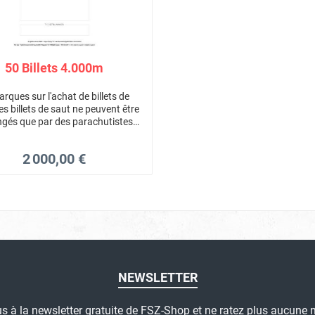
50 Billets 4.000m
rques sur l'achat de billets de
es billets de saut ne peuvent être
gés que par des parachutistes
ésTous les billets de saut sont
les 3 ansAucun remboursement
2 000,00 €
illets de sautTous les billets de
e sont pas transférables car ils
sont personnels
NEWSLETTER
 à la newsletter gratuite de FSZ-Shop et ne ratez plus aucune