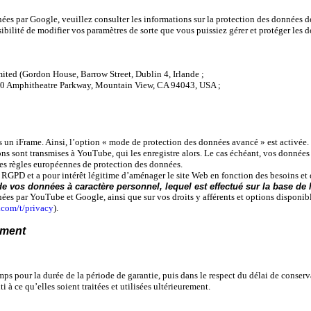
ées par Google, veuillez consulter les informations sur la protection des données d
ilité de modifier vos paramètres de sorte que vous puissiez gérer et protéger les d
mited (Gordon House, Barrow Street, Dublin 4, Irlande ;
600 Amphitheatre Parkway, Mountain View, CA 94043, USA ;
s un iFrame. Ainsi, l’option « mode de protection des données avancé » est activée
 sont transmises à YouTube, qui les enregistre alors. Le cas échéant, vos données
les règles européennes de protection des données.
du RGPD et a pour intérêt légitime d’aménager le site Web en fonction des besoins et 
os données à caractère personnel, lequel est effectué sur la base de l’a
ées par YouTube et Google, ainsi que sur vos droits y afférents et options disponibl
.com/t/privacy
).
ement
ps pour la durée de la période de garantie, puis dans le respect du délai de conser
à ce qu’elles soient traitées et utilisées ultérieurement.