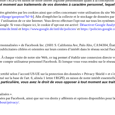
1 lettre f RGPD en raison de notre intérêt légitime prédominant quant à la conceptio
ut moment aux traitements de vos données à caractère personnel, lequel est
 générées par les cookies ainsi que celles concernant votre utilisation du site Web 
m/dlpage/gaoptout?hl=fr
]. Afin d'empêcher la collecte et le stockage de données p
’utilisation de ce site Internet. Vous devez effectuer l'opt-out sur tous les systèmes 
oogle. Si vous cliquez ici, le cookie d’opt-out est activé:
Désactiver Google Analy
terms/de.html
et
https://www.google.de/intl/de/policies/
et
https://policies.google
ersonnalisées » de Facebook Inc. (1601 S. California Ave, Palo Alto, CA 94304, Éta
icitaires ciblées et orientées sur leurs centres d’intérêt dans le réseau social Fa
Web. À chaque visite de notre site Web, ce tag permet d’établir une connexion direc
tre compte utilisateur personnel Facebook. Et lorsque vous vous rendez sur le réseau 
certifié selon l’accord US-UE sur la protection des données « Privacy Shield » et s’e
́ sur la base de l'art. 6, alinéa 1 lettre f RGPD, en raison de notre intérêt essentiel
 particulière, vous avez le droit de vous opposer à tout moment aux trait
lisées ».
́es par Facebook, ainsi que sur vos droits y afférents et options disponibles pour la
bout/privacy/
.