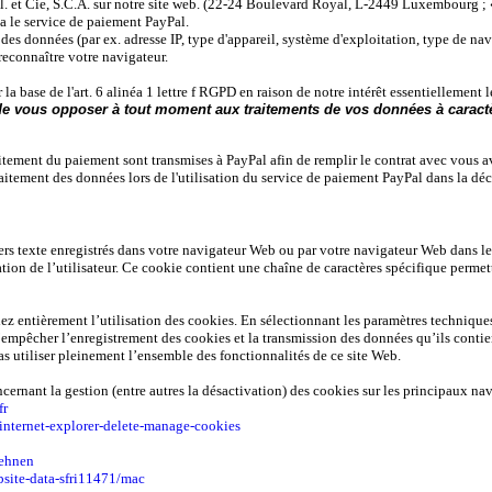
.l. et Cie, S.C.A. sur notre site web. (22-24 Boulevard Royal, L-2449 Luxembourg ; 
a le service de paiement PayPal.
r des données (par ex. adresse IP, type d'appareil, système d'exploitation, type de 
 reconnaître votre navigateur.
a base de l'art. 6 alinéa 1 lettre f RGPD en raison de notre intérêt essentiellement l
 de vous opposer à tout moment aux traitements de vos données à caractère
aitement du paiement sont transmises à PayPal afin de remplir le contrat avec vous av
raitement des données lors de l'utilisation du service de paiement PayPal dans la dé
ers texte enregistrés dans votre navigateur Web ou par votre navigateur Web dans le s
tation de l’utilisateur. Ce cookie contient une chaîne de caractères spécifique per
̂lez entièrement l’utilisation des cookies. En sélectionnant les paramètres techniq
’empêcher l’enregistrement des cookies et la transmission des données qu’ils contien
as utiliser pleinement l’ensemble des fonctionnalités de ce site Web.
cernant la gestion (entre autres la désactivation) des cookies sur les principaux nav
fr
internet-explorer-delete-manage-cookies
lehnen
bsite-data-sfri11471/mac