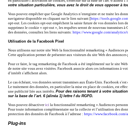
en particulier l’activation de cookies, s'effectue sur la base de l'art. 6 alinéa 
votre situation particulière, vous avez le droit de vous opposer à to
Vous pouvez empêcher que Google Analytics n’enregistre et ne traite les données
navigateur disponible en cliquant sur le lien suivant [
https://tools.google.co
opt-out. Les cookies opt-out empêchent la saisie future de vos données lors de l
supprimez le cookie « opt-out », les requêtes seront de nouveau transmises à G
des données, consultez les liens suivants:
https://www.google.com/analytics/
Utilisation de la Facebook Pixel
Nous utilisons sur notre site Web la fonctionnalité remarketing « Audiences p
Cette application permet de présenter aux visiteurs du site Web des annonces publ
Pour ce faire, le tag remarketing de Facebook a été implémenté sur le site 
de notre site vous avez visitées. Facebook associe alors ces informations à vo
d’intérêt s’affichent alors.
Le cas échéant, vos données seront transmises aux États-Unis. Facebook s’est 
Le traitement des données, en particulier la mise en place de cookies, est effectue
une publicité liée aux intérêts.
Pour des raisons tenant à votre situation
sur la base de l’art. 6 (alinéa 1) lettre f du RGPD.
Vous pouvez désactiver
ici
la fonctionnalité remarketing « Audiences personna
Pour toute information complémentaire sur la collecte et l’utilisation des donne
protection des données de Facebook à l’adresse :
https://www.facebook.com/a
Plug-ins