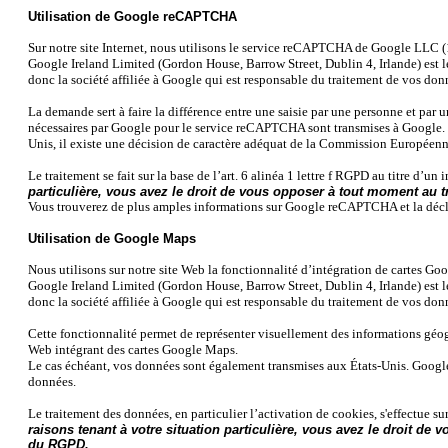
Utilisation de Google reCAPTCHA
Sur notre site Internet, nous utilisons le service reCAPTCHA de Google LL
Google Ireland Limited (Gordon House, Barrow Street, Dublin 4, Irlande) est l
donc la société affiliée à Google qui est responsable du traitement de vos don
La demande sert à faire la différence entre une saisie par une personne et par un
nécessaires par Google pour le service reCAPTCHA sont transmises à Google. Ce
Unis, il existe une décision de caractère adéquat de la Commission Européen
Le traitement se fait sur la base de l’art. 6 alinéa 1 lettre f RGPD au titre d’un
particulière, vous avez le droit de vous opposer à tout moment au tra
Vous trouverez de plus amples informations sur Google reCAPTCHA et la décl
Utilisation de Google Maps
Nous utilisons sur notre site Web la fonctionnalité d’intégration de carte
Google Ireland Limited (Gordon House, Barrow Street, Dublin 4, Irlande) est l
donc la société affiliée à Google qui est responsable du traitement de vos don
Cette fonctionnalité permet de représenter visuellement des informations géogr
Web intégrant des cartes Google Maps.
Le cas échéant, vos données sont également transmises aux États-Unis. Google
données.
Le traitement des données, en particulier l’activation de cookies, s'effectue sur 
raisons tenant à votre situation particulière, vous avez le droit de v
du RGPD.