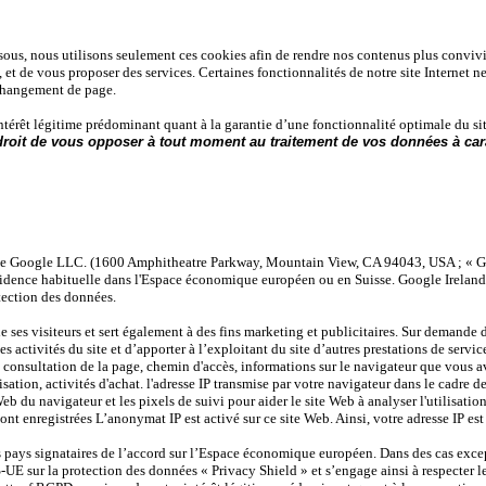
sous, nous utilisons seulement ces cookies afin de rendre nos contenus plus conviviaux
t de vous proposer des services. Certaines fonctionnalités de notre site Internet ne 
n changement de page.
intérêt légitime prédominant quant à la garantie d’une fonctionnalité optimale du s
droit de vous opposer à tout moment au traitement de vos données à caracte
s de Google LLC. (1600 Amphitheatre Parkway, Mountain View, CA 94043, USA ; « Go
sidence habituelle dans l'Espace économique européen ou en Suisse. Google Ireland Li
tection des données.
es visiteurs et sert également à des fins marketing et publicitaires. Sur demande de
es activités du site et d’apporter à l’exploitant du site d’autres prestations de services
consultation de la page, chemin d'accès, informations sur le navigateur que vous avez 
alisation, activités d'achat. l'adresse IP transmise par votre navigateur dans le cadr
du navigateur et les pixels de suivi pour aider le site Web à analyser l'utilisation du
ont enregistrées L’anonymat IP est activé sur ce site Web. Ainsi, votre adresse IP est
pays signataires de l’accord sur l’Espace économique européen. Dans des cas except
S-UE sur la protection des données « Privacy Shield » et s’engage ainsi à respecter l