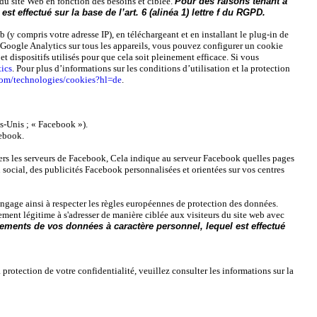
n du site Web en fonction des besoins et ciblée.
Pour des raisons tenant à
 effectué sur la base de l’art. 6 (alinéa 1) lettre f du RGPD.
(y compris votre adresse IP), en téléchargeant et en installant le plug-in de
ar Google Analytics sur tous les appareils, vous pouvez configurer un cookie
et dispositifs utilisés pour que cela soit pleinement efficace. Si vous
tics
. Pour plus d’informations sur les conditions d’utilisation et la protection
.com/technologies/cookies?hl=de
.
ts-Unis ; « Facebook »).
cebook.
te vers les serveurs de Facebook, Cela indique au serveur Facebook quelles pages
social, des publicités Facebook personnalisées et orientées sur vos centres
ngage ainsi à respecter les règles européennes de protection des données.
lement légitime à s'adresser de manière ciblée aux visiteurs du site web avec
ements de vos données à caractère personnel, lequel est effectué
 protection de votre confidentialité, veuillez consulter les informations sur la