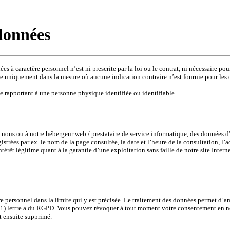
données
s à caractère personnel n’est ni prescrite par la loi ou le contrat, ni nécessaire po
e uniquement dans la mesure où aucune indication contraire n’est fournie pour les o
se rapportant à une personne physique identifiée ou identifiable.
à nous ou à notre hébergeur web / prestataire de service informatique, des données 
rées par ex. le nom de la page consultée, la date et l’heure de la consultation, l’ad
ntérêt légitime quant à la garantie d’une exploitation sans faille de notre site Intern
e personnel dans la limite qui y est précisée. Le traitement des données permet d’ame
 (1) lettre a du RGPD. Vous pouvez révoquer à tout moment votre consentement en nou
t ensuite supprimé.