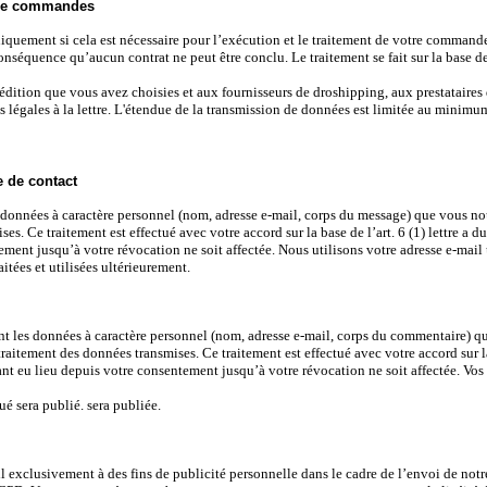
s de commandes
quement si cela est nécessaire pour l’exécution et le traitement de votre commande
séquence qu’aucun contrat ne peut être conclu. Le traitement se fait sur la base de l
́dition que vous avez choisies et aux fournisseurs de droshipping, aux prestataires
légales à la lettre. L'étendue de la transmission de données est limitée au minimu
e de contact
onnées à caractère personnel (nom, adresse e-mail, corps du message) que vous nous
s. Ce traitement est effectué avec votre accord sur la base de l’art. 6 (1) lettre
tement jusqu’à votre révocation ne soit affectée. Nous utilisons votre adresse e-ma
ées et utilisées ultérieurement.
les données à caractère personnel (nom, adresse e-mail, corps du commentaire) qu
itement des données transmises. Ce traitement est effectué avec votre accord sur l
t eu lieu depuis votre consentement jusqu’à votre révocation ne soit affectée. Vos 
 sera publié. sera publiée.
 exclusivement à des fins de publicité personnelle dans le cadre de l’envoi de not