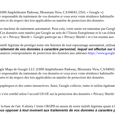
C (1600 Amphitheatre Parkway, Mountain View, CA 94043, USA; « Google »).
e responsable du traitement de vos données si vous avez votre résidence habituelle
nées et du respect des lois applicables en matière de protection des données.
e machine de traitement automatisé. Pour cela, votre saisie est transmise par Google et
s données sont traitées par Google au sein de l’Union Européenne et le cas échéa
ne, le « Privacy Shield ». Google participe au « Privacy Shield » et s’est soumis au
 intérêt légitime de protéger notre site Internet de tout espionnage automatisé, uti
itement de vos données à caractère personnel, lequel est effectué sur la 
aration correspondante de protection des données aux adresses
https://www.google
s Google Maps de Google LLC (1600 Amphitheatre Parkway, Mountain View, CA 94043, E
e responsable du traitement de vos données si vous avez votre résidence habituelle
nées et du respect des lois applicables en matière de protection des données.
aphiques et des cartes interactives. Ainsi, Google collecte, traite et utilise égaleme
 s’est certifié selon l’accord US-UE sur la protection des données « Privacy Shield »
la base de l'art. 6 alinéa 1 lettre f RGPD en raison de notre intérêt légitime quant 
ous opposer à tout moment aux traitements de vos données à caractère pers