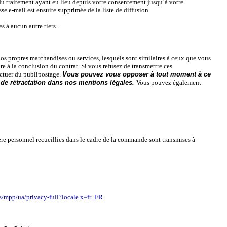
́ du traitement ayant eu lieu depuis votre consentement jusqu’à votre
e e-mail est ensuite supprimée de la liste de diffusion.
 à aucun autre tiers.
nos propres marchandises ou services, lesquels sont similaires à ceux que vous
aire à la conclusion du contrat. Si vous refusez de transmettre ces
ffectuer du publipostage.
Vous pouvez vous opposer à tout moment à ce
 de rétractation dans nos mentions légales.
Vous pouvez également
ère personnel recueillies dans le cadre de la commande sont transmises à
s/mpp/ua/privacy-full?locale.x=fr_FR