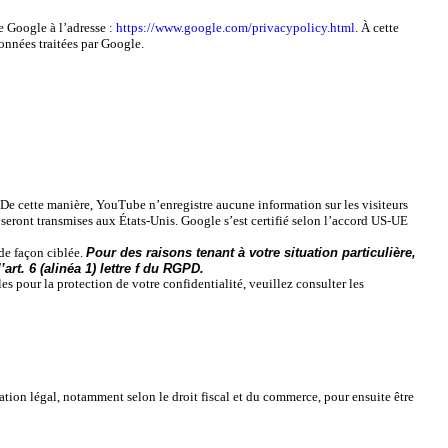
e Google à l’adresse :
https://www.google.com/privacypolicy.html
. À cette
onnées traitées par Google.
. De cette manière, YouTube n’enregistre aucune information sur les visiteurs
 seront transmises aux États-Unis. Google s’est certifié selon l’accord US-UE
de façon ciblée.
Pour des raisons tenant à votre situation particulière,
rt. 6 (alinéa 1) lettre f du RGPD.
es pour la protection de votre confidentialité, veuillez consulter les
vation légal, notamment selon le droit fiscal et du commerce, pour ensuite être