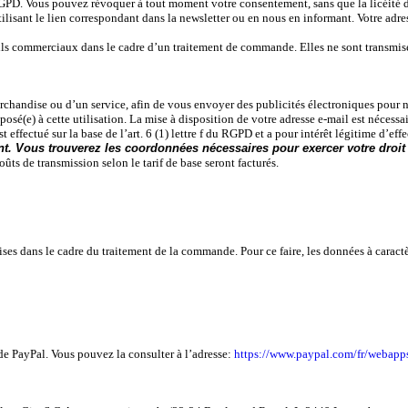
du RGPD. Vous pouvez révoquer à tout moment votre consentement, sans que la licéite
ilisant le lien correspondant dans la newsletter ou en nous en informant. Votre adress
mails commerciaux dans le cadre d’un traitement de commande. Elles ne sont transmises
rchandise ou d’un service, afin de vous envoyer des publicités électroniques pour 
posé(e) à cette utilisation. La mise à disposition de votre adresse e-mail est nécess
effectué sur la base de l’art. 6 (1) lettre f du RGPD et a pour intérêt légitime d’e
mant. Vous trouverez les coordonnées nécessaires pour exercer votre droit
coûts de transmission selon le tarif de base seront facturés.
ses dans le cadre du traitement de la commande. Pour ce faire, les données à caract
 de PayPal. Vous pouvez la consulter à l’adresse:
https://www.paypal.com/fr/webapp