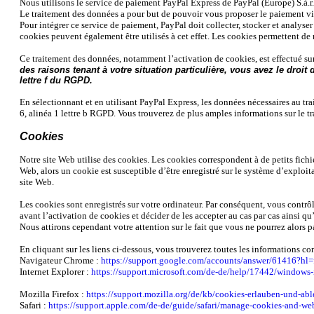
Nous utilisons le service de paiement PayPal Express de PayPal (Europe) S.à.r
Le traitement des données a pour but de pouvoir vous proposer le paiement vi
Pour intégrer ce service de paiement, PayPal doit collecter, stocker et analyse
cookies peuvent également être utilisés à cet effet. Les cookies permettent de
Ce traitement des données, notamment l’activation de cookies, est effectué sur l
des raisons tenant à votre situation particulière, vous avez le droit
lettre f du RGPD.
En sélectionnant et en utilisant PayPal Express, les données nécessaires au tr
6, alinéa 1 lettre b RGPD. Vous trouverez de plus amples informations sur le t
Cookies
Notre site Web utilise des cookies. Les cookies correspondent à de petits fichi
Web, alors un cookie est susceptible d’être enregistré sur le système d’exploi
site Web.
Les cookies sont enregistrés sur votre ordinateur. Par conséquent, vous contro
avant l’activation de cookies et décider de les accepter au cas par cas ainsi qu
Nous attirons cependant votre attention sur le fait que vous ne pourrez alors p
En cliquant sur les liens ci-dessous, vous trouverez toutes les informations con
Navigateur Chrome :
https://support.google.com/accounts/answer/61416?hl=
Internet Explorer :
https://support.microsoft.com/de-de/help/17442/windows-
Mozilla Firefox :
https://support.mozilla.org/de/kb/cookies-erlauben-und-ab
Safari :
https://support.apple.com/de-de/guide/safari/manage-cookies-and-we