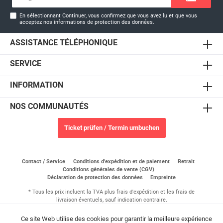
e-
mail*
En sélectionnant Continuer, vous confirmez que vous avez lu et que vous
acceptez nos
informations de protection des données
.
ASSISTANCE TÉLÉPHONIQUE
SERVICE
INFORMATION
NOS COMMUNAUTÉS
Ticket prüfen / Termin umbuchen
Contact / Service
Conditions d'expédition et de paiement
Retrait
Conditions générales de vente (CGV)
Déclaration de protection des données
Empreinte
* Tous les prix incluent la TVA plus
frais d'expédition
et les frais de
livraison éventuels, sauf indication contraire.
© 2026 Shop Fallschirmsportzentrum Saar - Tous les droits sont
réservés. Theme by
ThemeWare®
Ce site Web utilise des cookies pour garantir la meilleure expérience