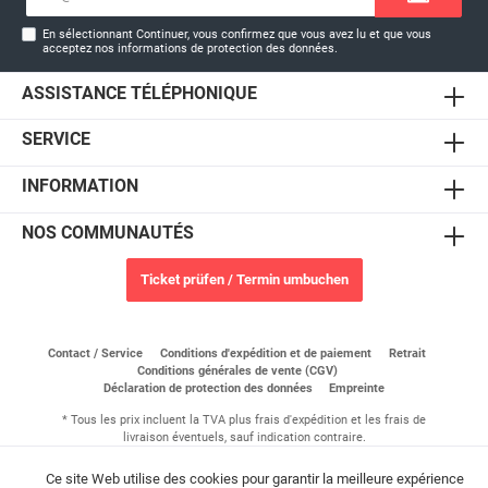
e-
mail*
En sélectionnant Continuer, vous confirmez que vous avez lu et que vous
acceptez nos
informations de protection des données
.
ASSISTANCE TÉLÉPHONIQUE
SERVICE
INFORMATION
NOS COMMUNAUTÉS
Ticket prüfen / Termin umbuchen
Contact / Service
Conditions d'expédition et de paiement
Retrait
Conditions générales de vente (CGV)
Déclaration de protection des données
Empreinte
* Tous les prix incluent la TVA plus
frais d'expédition
et les frais de
livraison éventuels, sauf indication contraire.
© 2026 Shop Fallschirmsportzentrum Saar - Tous les droits sont
réservés. Theme by
ThemeWare®
Ce site Web utilise des cookies pour garantir la meilleure expérience