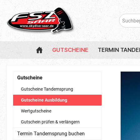
GUTSCHEINE
TERMIN TAND
Gutscheine Tandemsprung
Termin Tandemsprung buchen
FSZ Saar Artikel
Sprungtickets
Gutschein
Termin Be
Batterien
Gutscheine
Höhenmesser
Höhenwar
Gutscheine Tandemsprung
Sprungbücher
Sprungbu
Gutscheine Ausbildung
Wertgutscheine
Gutschein prüfen & verlängern
Termin Tandemsprung buchen