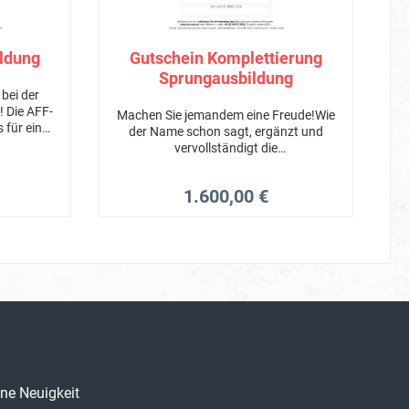
ildung
Gutschein Komplettierung
Sprungausbildung
bei der
! Die AFF-
Machen Sie jemandem eine Freude!Wie
 für eine
der Name schon sagt, ergänzt und
dung!
vervollständigt die
Komplettierungsphase ihre
Fallschirmsprung-Ausbildung.
1.600,00 €
ne Neuigkeit