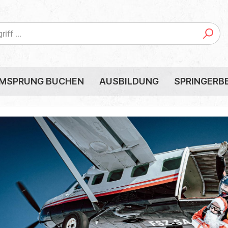
EMSPRUNG BUCHEN
AUSBILDUNG
SPRINGERB
e Ausbildung
iflieger buchen
Wertgutscheine
Termin umbuchen
Handschuhe
ner
Packen
chmappe
Zubehör von L&B